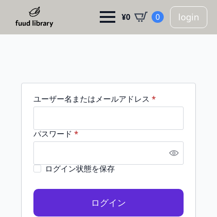
login
¥
0
0
必
ユーザー名またはメールアドレス
*
須
必
パスワード
*
須
ログイン状態を保存
ログイン