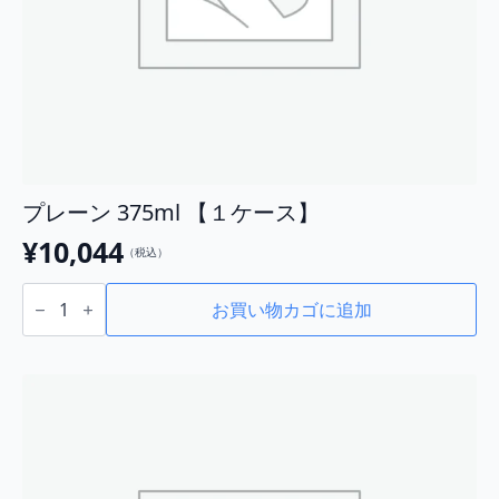
プレーン 375ml 【１ケース】
¥
10,044
（税込）
プ
レ
お買い物カゴに追加
ー
ン
375ml
【１
ケ
ー
ス】
個