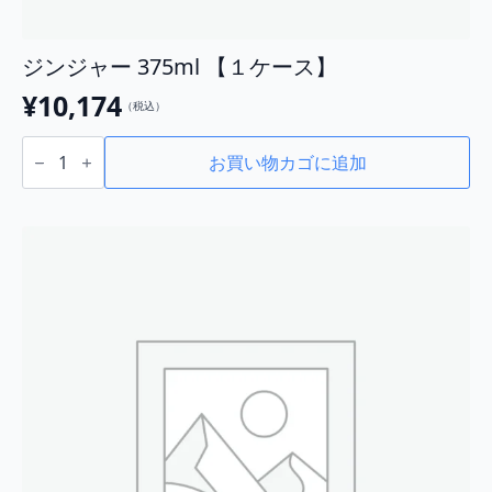
ジンジャー 375ml 【１ケース】
¥
10,174
（税込）
ジ
ン
お買い物カゴに追加
ジ
ャ
ー
375ml
【１
ケ
ー
ス】
個