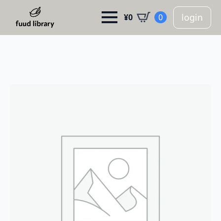
login
¥
0
0