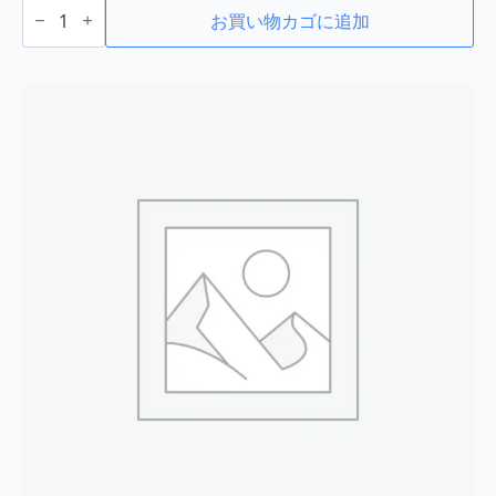
宮
古
お買い物カゴに追加
島
み
き
720ml
【１
ケ
ー
ス】
個