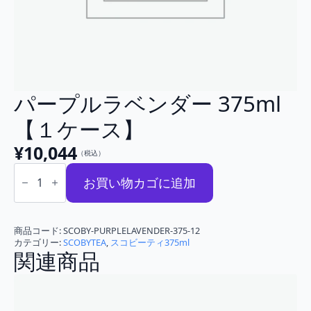
パープルラベンダー 375ml
【１ケース】
¥
10,044
（税込）
パ
ー
お買い物カゴに追加
プ
ル
ラ
ベ
商品コード:
SCOBY-PURPLELAVENDER-375-12
ン
カテゴリー:
SCOBYTEA
,
スコビーティ375ml
ダ
関連商品
ー
375ml
【１
ケ
ー