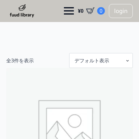
login
¥
0
0
全3件を表示